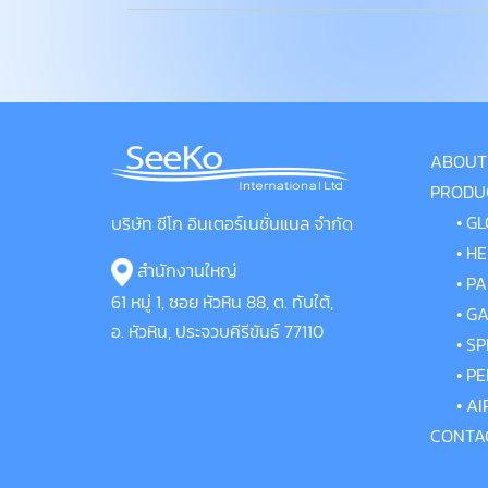
ABOUT
PRODU
•
GL
บริษัท ซีโก อินเตอร์เนชั่นแนล จำกัด
•
HE
สำนักงานใหญ่
•
PA
61 หมู่ 1, ซอย หัวหิน 88, ต. ทับใต้,
•
GA
อ. หัวหิน, ประจวบคีรีขันธ์
77110
•
SP
•
PE
•
AI
CONTA