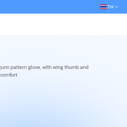
TH
 gunn pattern glove, with wing thumb and
e comfort