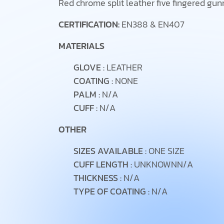
Red chrome split leather five fingered gun
CERTIFICATION:
EN388 & EN407
MATERIALS
GLOVE :
LEATHER
COATING :
NONE
PALM :
N/A
CUFF :
N/A
OTHER
SIZES AVAILABLE :
ONE SIZE
CUFF LENGTH :
UNKNOWNN/A
THICKNESS :
N/A
TYPE OF COATING :
N/A