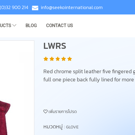
(0)32 900 214
info@seekointernational.com
DUCTS
BLOG
CONTACT US
LWRS
Red chrome split leather five fingered
full one piece back fully lined for mor
เพิ่มรายการโปรด
หมวดหมู่ :
GLOVE