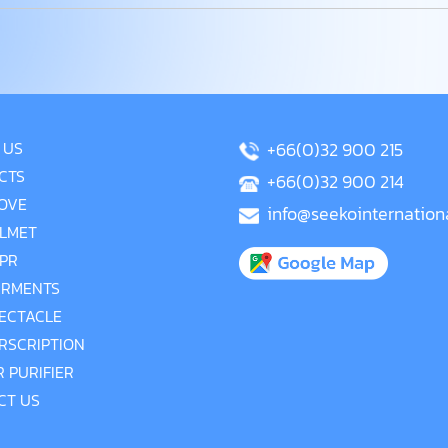
 US
+66(0)32 900 215
CTS
+66(0)32 900 214
OVE
info@seekointernation
LMET
PR
RMENTS
ECTACLE
RSCRIPTION
R PURIFIER
CT US