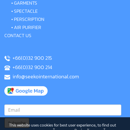
•
GARMENTS
•
SPECTACLE
•
PERSCRIPTION
•
AIR PURIFIER
CONTACT US
+66(0)32 900 215
+66(0)32 900 214
info@seekointernational.com
Subscribe
This website uses cookies for best user experience, to find out